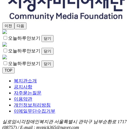
이전
다음
오늘하루안보기
닫기
오늘하루안보기
닫기
오늘하루안보기
닫기
TOP
복지관소개
공지사항
자주묻는질문
이용약관
개인정보처리방침
이메일무단수집거부
실로암시각장애인복지관 서울특별시 관악구 남부순환로 1717
(08757) / E-mail : mypick365@naver.com